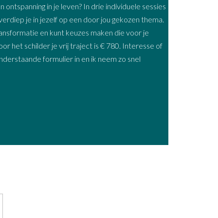
n ontspanning in je leven? In drie individuele sessies
erdiep je in jezelf op een door jou gekozen thema.
transformatie en kunt keuzes maken die voor je
r het schilder je vrij traject is € 780. Interesse of
nderstaande formulier in en ik neem zo snel