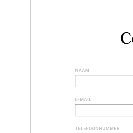
C
NAAM
E-MAIL
TELEFOONNUMMER